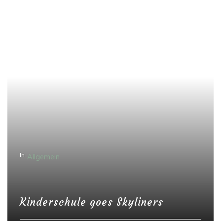
In
Allgemein
Kinderschule goes Skyliners