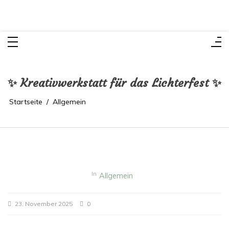
Zum
Inhalt
springen
✨ Kreativwerkstatt für das Lichterfest ✨
Startseite
Allgemein
In
Allgemein
23. November 2025
0