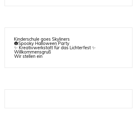
Kinderschule goes Skyliners
🎃Spooky Halloween Party
✨ Kreativwerkstatt für das Lichterfest ✨
Willkommensgruß
Wir stellen ein