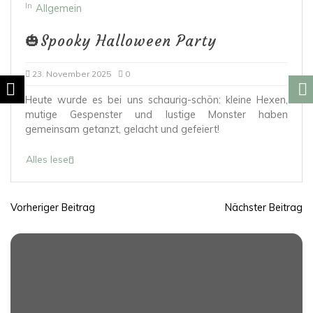
In
Allgemein
🎃Spooky Halloween Party
23. November 2025
0
Heute wurde es bei uns schaurig-schön: kleine Hexen,
mutige Gespenster und lustige Monster haben
gemeinsam getanzt, gelacht und gefeiert!
Alles lesen
Vorheriger Beitrag
Nächster Beitrag
B
e
i
t
r